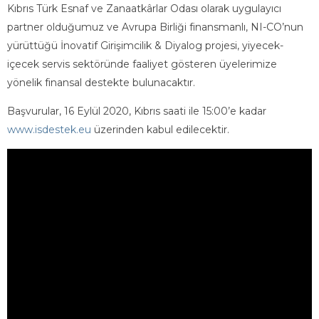
Kıbrıs Türk Esnaf ve Zanaatkârlar Odası olarak uygulayıcı
partner olduğumuz ve Avrupa Birliği finansmanlı, NI-CO’nun
yürüttüğü İnovatif Girişimcilik & Diyalog projesi, yiyecek-
içecek servis sektöründe faaliyet gösteren üyelerimize
yönelik finansal destekte bulunacaktır.
Başvurular, 16 Eylül 2020, Kıbrıs saati ile 15:00’e kadar
www.isdestek.eu
üzerinden kabul edilecektir.