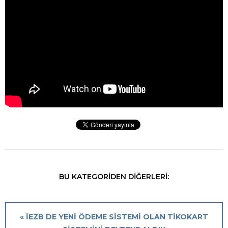
BU KATEGORIDEN DIĞERLERI:
« İEZB DE YENI ÖDEME SISTEMI OLAN TİKOKART