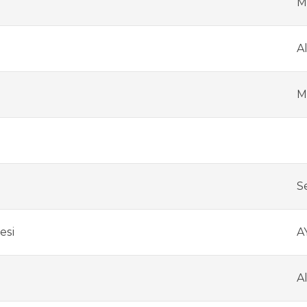
M
A
M
S
esi
A
A