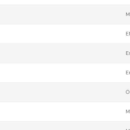
M
E
E
E
Ö
M