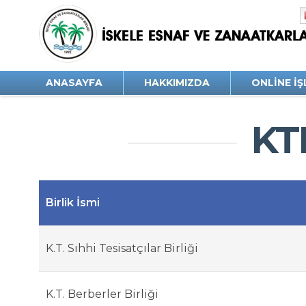
ANASAYFA
HAKKIMIZDA
ONLINE İ
Bize Ulaşın
KTE
İnsan Kaynakları
İş Başvuru Formu
Birlik İsmi
Esnafın Sesi Gazetesi
K.T. Sıhhi Tesisatçılar Birliği
K.T. Berberler Birliği