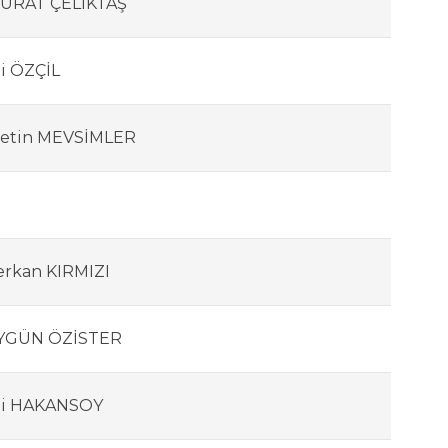
URAT ÇELİKTAŞ
li ÖZÇİL
etin MEVSİMLER
erkan KIRMIZI
YGÜN ÖZİSTER
li HAKANSOY