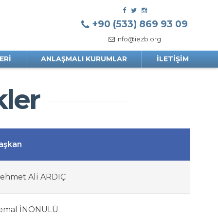
+90 (533) 869 93 09
info@iezb.org
ERI
ANLAŞMALI KURUMLAR
İLETIŞIM
kler
aşkan
ehmet Ali ARDIÇ
emal İNÖNÜLÜ