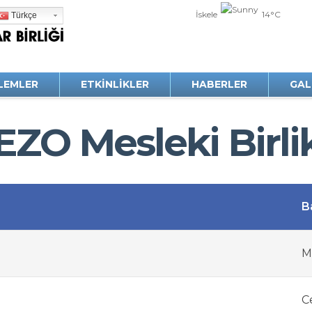
İskele
14°C
Türkçe
ŞLEMLER
ETKINLIKLER
HABERLER
GAL
ZO Mesleki Birli
B
M
C