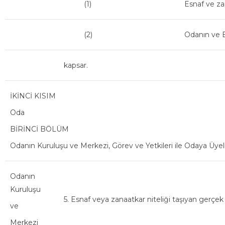
(1)
Esnaf ve zan
(2)
Odanın ve Bi
kapsar.
İKİNCİ KISIM
Oda
BİRİNCİ BÖLÜM
Odanın Kuruluşu ve Merkezi, Görev ve Yetkileri ile Odaya Üyel
Odanın
Kuruluşu
5. Esnaf veya zanaatkar niteliği taşıyan gerçek 
ve
Merkezi