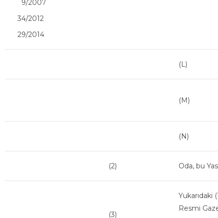
9/2007
34/2012
29/2014
(L)
(M)
(N)
(2)
Oda, bu Yasa
Yukarıdaki (
Resmi Gazet
(3)