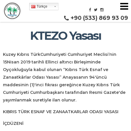
Türkçe
+90 (533) 869 93 09
KTEZO Yasası
Kuzey Kıbrıs TürkCumhuriyeti Cumhuriyet Meclisi’nin
15Nisan 2019 tarihli Ellinci altıncı Birleşiminde
Oyçokluğuyla kabul olunan “
Kıbrıs Türk Esnaf ve
Zanaatkârlar Odası Yasası”
Anayasanın 94'üncü
maddesinin (1)'inci fıkrası gereğince Kuzey Kıbrıs Türk
Cumhuriyeti Cumhurbaşkanı tarafından Resmi Gazete'de
yayımlanmak suretiyle ilan olunur.
KIBRIS TÜRK ESNAF VE ZANAATKARLAR ODASI YASASI
İÇDÜZENİ