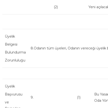
(2)
Yeni açılaca
Üyelik
Belgesi
8.Odanın tüm üyeleri, Odanın vereceği üyelik b
Bulundurma
Zorunluluğu
Üyelik
Başvurusu
Bu Yasan
9.
(1)
Oda Yön
ve