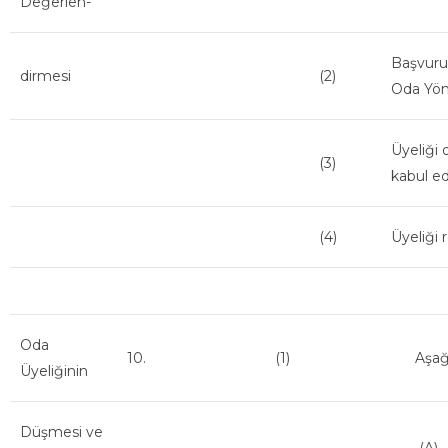
Değerlen-
Başvuru
dirmesi
(2)
Oda Yöne
Üyeliği 
(3)
kabul e
(4)
Üyeliği r
Oda
10.
(1)
Aşağ
Üyeliğinin
Düşmesi ve