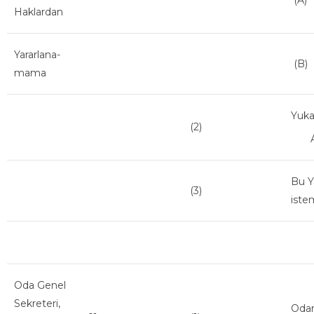
(A)
Haklardan
Yararlana-
(B)
mama
Yuka
(2)
Anca
Bu Y
(3)
iste
Oda Genel
Sekreteri,
Odan