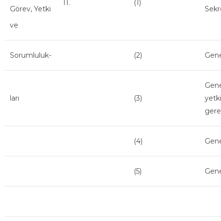
11.
(1)
Görev, Yetki
Sekr
ve
Sorumluluk-
(2)
Gene
Gene
ları
(3)
yetk
gerek
(4)
Gene
(5)
Gene