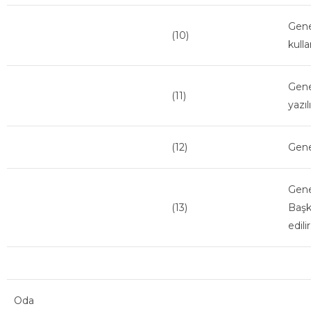
Gene
(10)
kulla
Gene
(11)
yazı
(12)
Genel
Gene
(13)
Başk
edilir
Oda