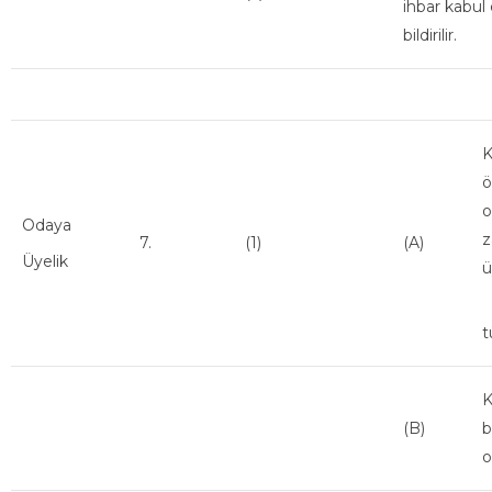
ihbar kabul
bildirilir.
K
ö
o
Odaya
z
7.
(1)
(A)
Üyelik
ü
A
t
K
(B)
b
o