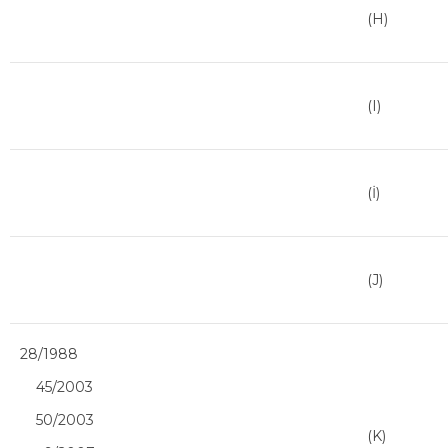
(H)
(I)
(İ)
(J)
28/1988
45/2003
50/2003
(K)