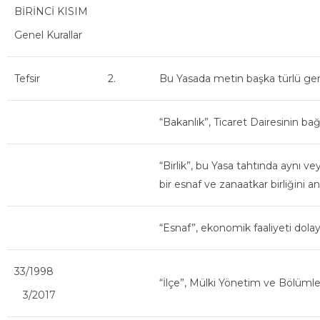
BİRİNCİ KISIM
Genel Kurallar
Tefsir
2.
Bu Yasada metin başka türlü ge
“Bakanlık”, Ticaret Dairesinin bağ
“Birlik”, bu Yasa tahtında aynı v
bir esnaf ve zanaatkar birliğini anl
“Esnaf”, ekonomik faaliyeti dolayı
33/1998
“İlçe”, Mülki Yönetim ve Bölümler
3/2017