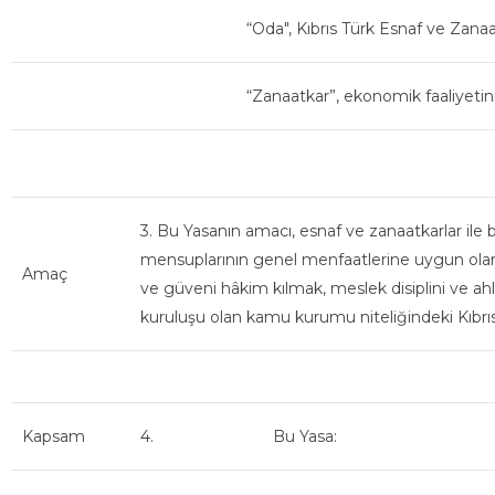
“Oda", Kıbrıs Türk Esnaf ve Zanaat
“Zanaatkar”, ekonomik faaliyetin
3. Bu Yasanın amacı, esnaf ve zanaatkarlar ile b
mensuplarının genel menfaatlerine uygun olarak 
Amaç
ve güveni hâkim kılmak, meslek disiplini ve ahla
kuruluşu olan kamu kurumu niteliğindeki Kıbrıs
Kapsam
4.
Bu Yasa: