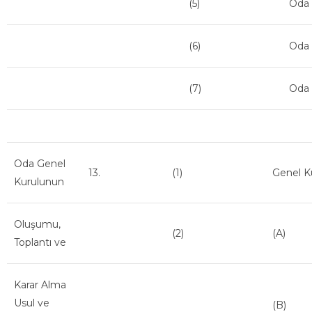
(5)
Oda İ
(6)
Oda 
(7)
Oda 
Oda Genel
13.
(1)
Genel Ku
Kurulunun
Oluşumu,
(2)
(A)
Toplantı ve
Karar Alma
Usul ve
(B)