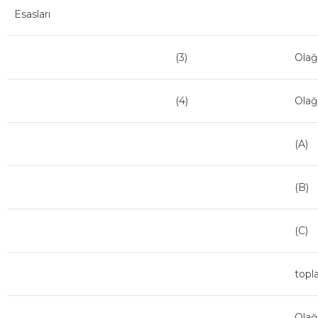
Esasları
(3)
Olağa
(4)
Olağ
(A)
(B)
(C)
topla
Olağ