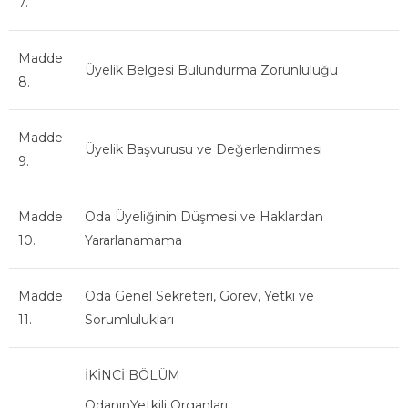
7.
Madde
Üyelik Belgesi Bulundurma Zorunluluğu
8.
Madde
Üyelik Başvurusu ve Değerlendirmesi
9.
Madde
Oda Üyeliğinin Düşmesi ve Haklardan
10.
Yararlanamama
Madde
Oda Genel Sekreteri, Görev, Yetki ve
11.
Sorumlulukları
İKİNCİ BÖLÜM
OdanınYetkili Organları